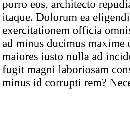
porro eos, architecto repud
itaque. Dolorum ea eligendi
exercitationem officia omnis
ad minus ducimus maxime o
maiores iusto nulla ad inci
fugit magni laboriosam cons
minus id corrupti rem? Nece